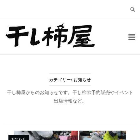
Skip
to
content
Home
カテゴリー:
お知らせ
干し柿屋からのお知らせです。干し柿の予約販売やイベント
出店情報など。
お知らせ